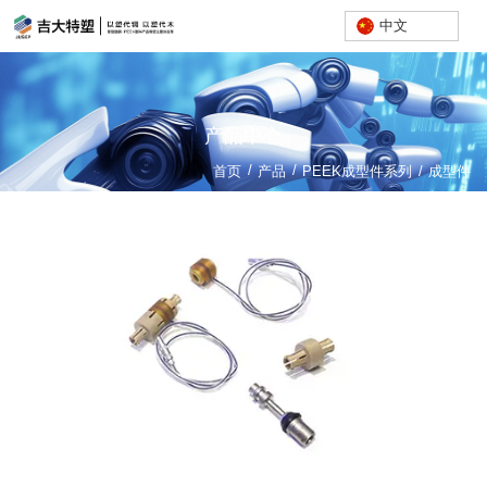
中文
产品中心
/
/
首页
产品
PEEK成型件系列
/
成型件