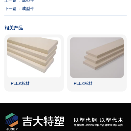
上一篇 ：
成型件
下一篇 ：
成型件
相关产品
PEEK板材
PEEK板材