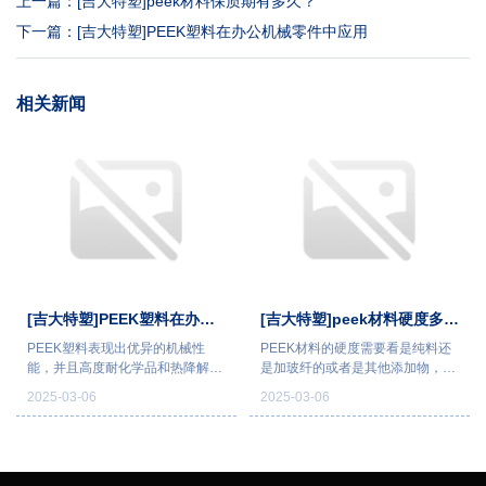
上一篇：
[吉大特塑]peek材料保质期有多久？
下一篇：
[吉大特塑]PEEK塑料在办公机械零件中应用
相关新闻
[吉大特塑]PEEK塑料在办公
[吉大特塑]peek材料硬度多
PEEK塑料表现出优异的机械性
PEEK材料的硬度需要看是纯料还
机械零件中应用
少？
能，并且高度耐化学品和热降解，
是加玻纤的或者是其他添加物，一
使其成为注塑成型产品的理想材
般纯PEEK的邵氏D一般是88，加
2025-03-06
2025-03-06
料。PEEK塑料可以很好地抵抗高
玻纤增强的一般是邵氏D89，加碳
温和长期液体浸没，并且在恶劣环
纤维增强的一般是邵氏D91 。但是
境中非常耐用。在许多特殊领域可
不同结晶度也会到时硬度的不同。
以替代金属、陶瓷等传统材料。